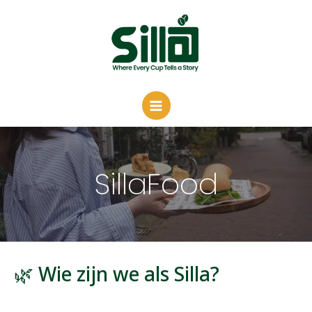
Skip
to
content
SillaFood
🌿 Wie zijn we als Silla?